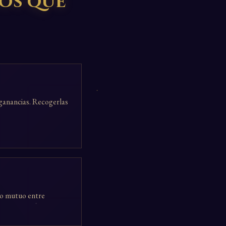
ños que
 ganancias. Recogerlas
to mutuo entre