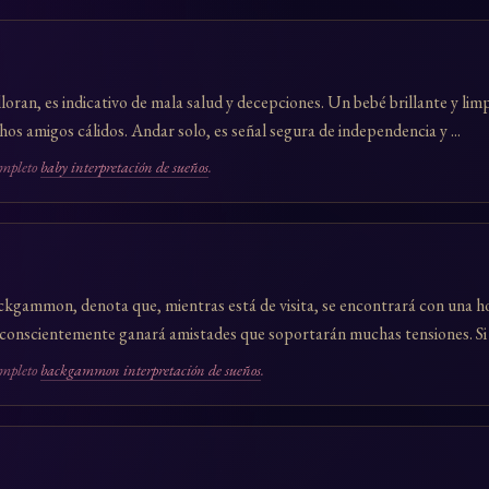
loran, es indicativo de mala salud y decepciones. Un bebé brillante y li
s amigos cálidos. Andar solo, es señal segura de independencia y ...
ompleto
baby interpretación de sueños
.
ackgammon, denota que, mientras está de visita, se encontrará con una h
nconscientemente ganará amistades que soportarán muchas tensiones. Si .
ompleto
backgammon interpretación de sueños
.