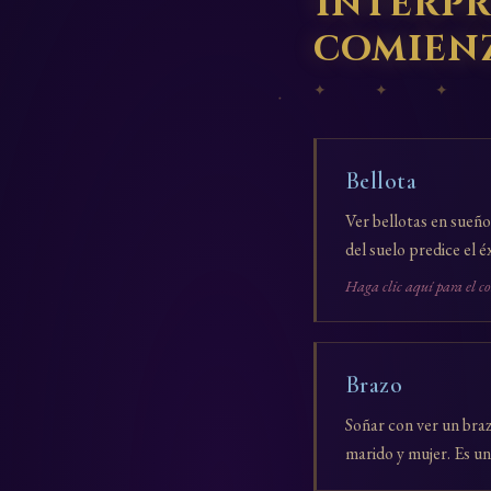
Interpr
comien
✦ ✦ ✦
Bellota
Ver bellotas en sueño
del suelo predice el é
Haga clic aquí para el c
Brazo
Soñar con ver un bra
marido y mujer. Es un