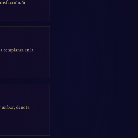
isfacción. Si
la templanza en la
r un bar, denota