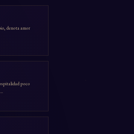
mpio, denota amor
ospitalidad poco
..