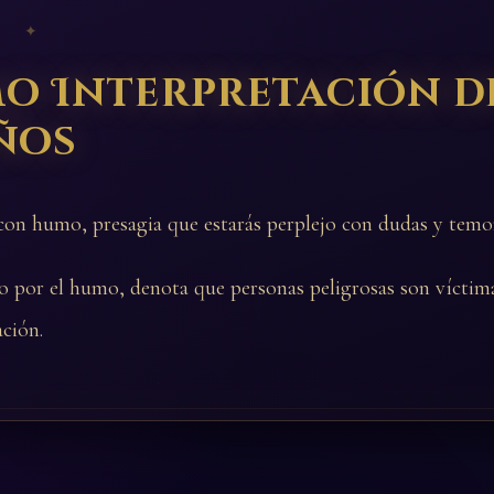
 ✦
o Interpretación d
ños
con humo, presagia que estarás perplejo con dudas y temo
o por el humo, denota que personas peligrosas son víctim
ación.