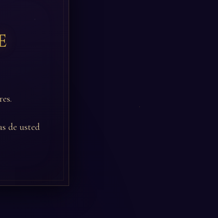
e
res.
as de usted