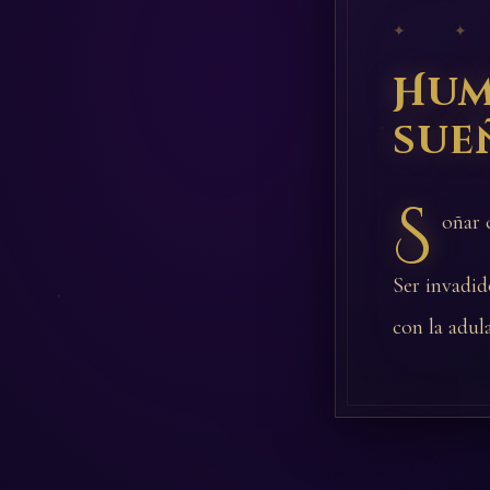
✦ ✦
Hum
sue
S
oñar 
Ser invadid
con la adul